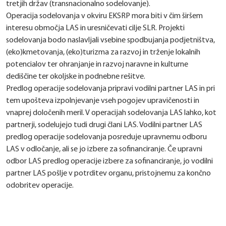
tretjih držav (transnacionalno sodelovanje).
Operacija sodelovanja v okviru EKSRP mora biti v čim širšem
interesu območja LAS in uresničevati cilje SLR. Projekti
sodelovanja bodo naslavljali vsebine spodbujanja podjetništva,
(eko)kmetovanja, (eko)turizma za razvoj in trženje lokalnih
potencialov ter ohranjanje in razvoj naravne in kulturne
dediščine ter okoljske in podnebne rešitve.
Predlog operacije sodelovanja pripravi vodilni partner LAS in pri
tem upošteva izpolnjevanje vseh pogojev upravičenosti in
vnaprej določenih meril. V operacijah sodelovanja LAS lahko, kot
partnerji, sodelujejo tudi drugi člani LAS. Vodilni partner LAS
predlog operacije sodelovanja posreduje upravnemu odboru
LAS v odločanje, ali se jo izbere za sofinanciranje. Če upravni
odbor LAS predlog operacije izbere za sofinanciranje, jo vodilni
partner LAS pošlje v potrditev organu, pristojnemu za končno
odobritev operacije.