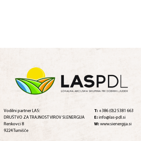
Vodilni partner LAS:
T:
+386 (0)2 5381 663
DRUŠTVO ZA TRAJNOST VIROV SI.ENERGIJA
E:
info@las-pdl.si
Renkovci 8
W:
www.sienergija.si
9224 Turnišče